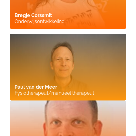
Bregje Corssmit
Onderwijsontwikkeling
Paul van der Meer
Fysiotherapeut/manueel therapeut