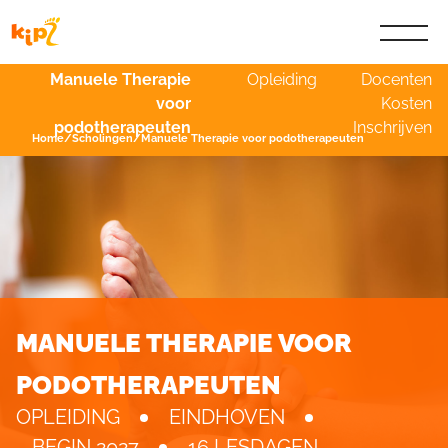
Manuele Therapie
Opleiding
Docenten
voor
Kosten
podotherapeuten
Inschrijven
Home
/
Scholingen
/
Manuele Therapie voor podotherapeuten
MANUELE THERAPIE VOOR
PODOTHERAPEUTEN
OPLEIDING
EINDHOVEN
BEGIN 2027
16 LESDAGEN