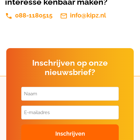
interesse kenbaar maken?
088-1180515
info@kipz.nl
Inschrijven op onze
nieuwsbrief?
Naam
(Vereist)
E-
mailadres
(Vereist)