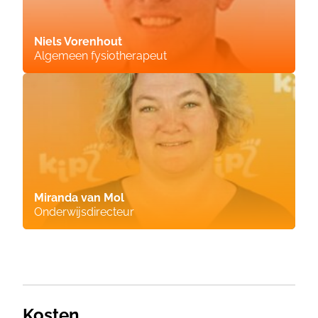
Niels Vorenhout
Algemeen fysiotherapeut
Miranda van Mol
Onderwijsdirecteur
Kosten