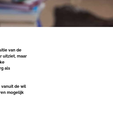
itie van de
 uitziet, maar
jke
g als
 vanuit de wil
ren mogelijk