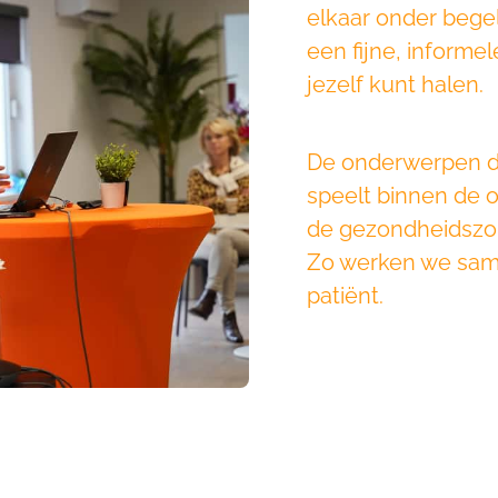
elkaar onder begel
een fijne, informe
jezelf kunt halen.
De onderwerpen di
speelt binnen de 
de gezondheidszorg
Zo werken we same
patiënt.