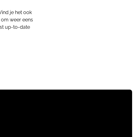
Vind je het ook
in om weer eens
est up-to-date