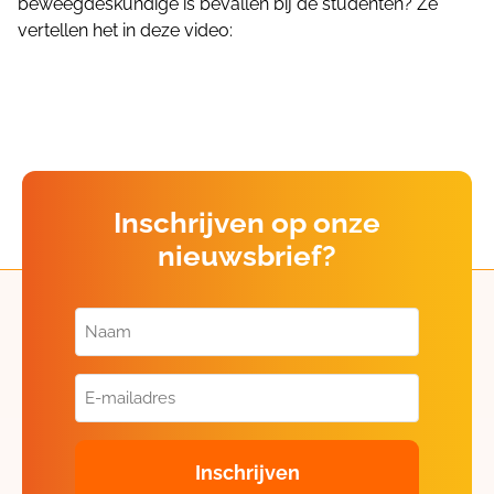
beweegdeskundige is bevallen bij de studenten? Ze
vertellen het in deze video:
Inschrijven op onze
nieuwsbrief?
Naam
(Vereist)
E-
mailadres
(Vereist)