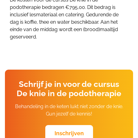
podotherapie bedragen €795,00. Dit bedrag is
inclusief lesmateriaal en catering. Gedurende de
dag is koffie, thee en water beschikbaar. Aan het
einde van de middag wordt een (brood)maaltijd
geserveerd.
Schrijf je in voor de cursus
De knie in de podotherapie
Behandeling in de keten lukt niet zonder de knie.
Gun jezelf de kennis!
Inschrijven