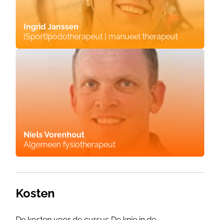
Ingrid Janssen
(Sport)podotherapeut | manueel therapeut
Niels Vorenhout
Algemeen fysiotherapeut
Kosten
De kosten voor de cursus De knie in de