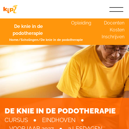
Opleiding
Docenten
De knie in de
Kosten
podotherapie
Inschrijven
Home
/
Scholingen
/
De knie in de podotherapie
DE KNIE IN DE PODOTHERAPIE
CURSUS
EINDHOVEN
VOORJAAR 2027
2 LESDAGEN