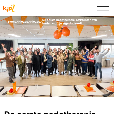
De eerste podotherapie-assistenten van
Home
/
Nieuws
/
Nieuws
/
Nederland zijn afgestudeerd!