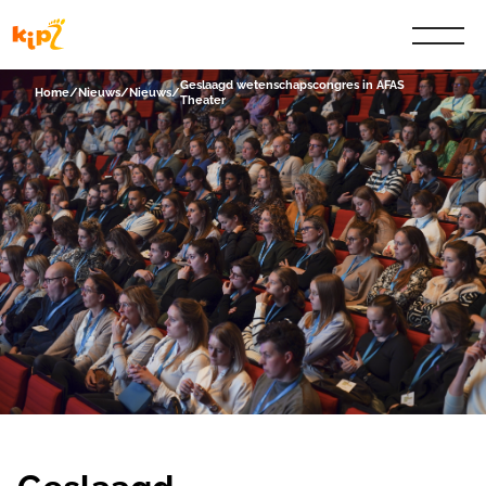
Geslaagd wetenschapscongres in AFAS
Home
/
Nieuws
/
Nieuws
/
Theater